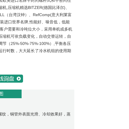
装欧美进口名牌半封闭螺杆式和半密闭往
机,压缩机精选BITZER(德国比泽尔)、
ELL（台湾汉钟）、RefComp(意大利莱富
原装进口世界名牌,性能好、噪音低，低能
据客户需要和冷吨位大小，采用单机或多机
压缩机可依负载变化，自动交替运转，自
节（25%-50%-75%-100%）,平衡各压
运行时数，大大延长了冷水机组的使用期
图
螺纹，铜管外表面光滑、冷却效果好，蒸