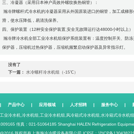
三、冷凝器（采用日本神户高效外螺纹换热铜管）：
瀚冷牌螺杆式冷水机的冷凝器采用从外国原装进口的铜管，加工成梯形
滑，使水压降低，易清洗保养。
四、保护装置（12种安全保护装置,安全无故障运行达48000小时以上）
瀚冷牌冷水机全部工业冷水机组保护系统装置有：温度控制开关、防冻
保护器，压缩机过热保护器，压缩机频繁启动保护器及异常指示灯。
没有了
下一篇：
水冷螺杆冷水机组（-15℃）
|
产品中心
|
应用领域
|
人才招聘
|
服务中心
|
工业冷水机,冷水机组,工业冷水机组,风冷箱式冷水机组,水冷箱式冷水
09165 传真：021-51064185 Shanghai HALEN Refrigeration Equipment
ight@2016 版权所有上海瀚冷冷暖设备有限公司 ICP证：
沪ICP备13043822