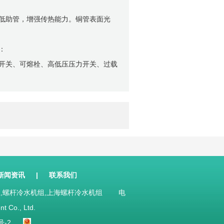
低助管，增强传热能力。铜管表面光
：
开关、可熔栓、高低压压力开关、过载
新闻资讯
|
联系我们
机组,螺杆冷水机组,上海螺杆冷水机组 电
 Co., Ltd.
号-2