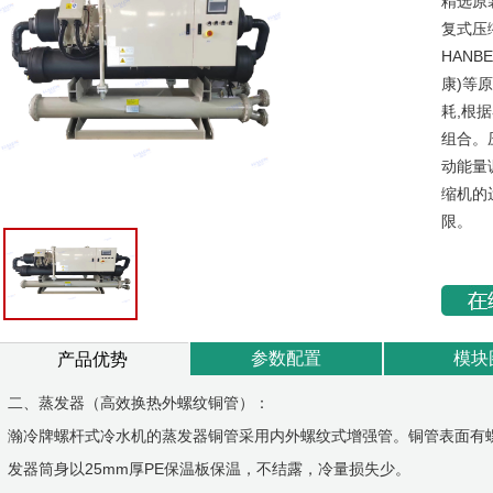
精选原
复式压缩
HANB
康)等
耗,根
组合。
动能量调
缩机的
限。
参数配置
模块
产品优势
二、蒸发器（高效换热外螺纹铜管）：
瀚冷牌螺杆式冷水机的蒸发器铜管采用内外螺纹式增强管。铜管表面有
发器筒身以25mm厚PE保温板保温，不结露，冷量损失少。